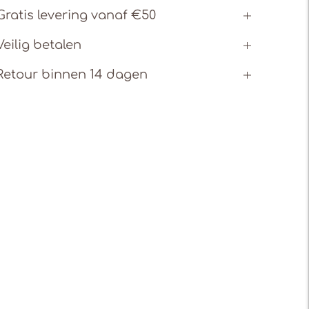
Gratis levering vanaf €50
Veilig betalen
Retour binnen 14 dagen
Product
toevoegen
aan
uw
winkelwagen