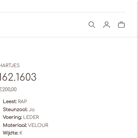
HARTJES
162.1603
€200,00
Leest:
RAP
Steunzool:
Ja
Voering:
LEDER
Materiaal:
VELOUR
Wijdte:
K