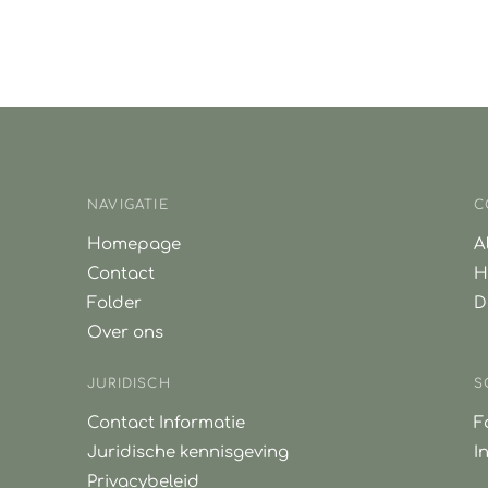
NAVIGATIE
C
Homepage
A
Contact
H
Folder
D
Over ons
JURIDISCH
S
Contact Informatie
F
Juridische kennisgeving
I
Privacybeleid