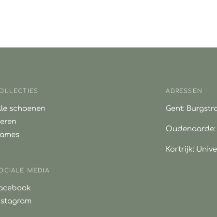
OLLECTIES
ADRESSEN
lle schoenen
Gent: Burgstra
eren
Oudenaarde: Ge
ames
Kortrijk: Unive
OCIALE MEDIA
acebook
nstagram